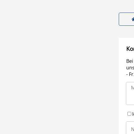
Ko
Bei
uns
- F