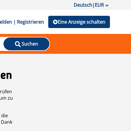
Deutsch
|
EUR
lden | Registrieren
Eine Anzeige schalten
Suchen
den
prüfen
 um zu
 die
n Dank