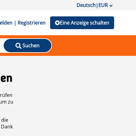
Deutsch
|
EUR
lden | Registrieren
Eine Anzeige schalten
Suchen
den
prüfen
 um zu
 die
n Dank