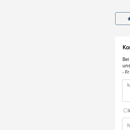
Ko
Bei
uns
- F