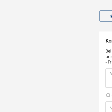
Ko
Bei
uns
- F