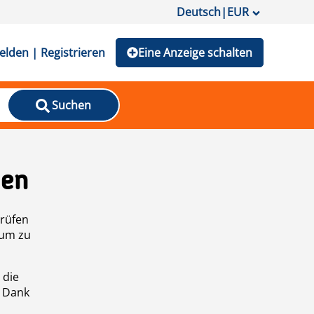
Deutsch
|
EUR
lden | Registrieren
Eine Anzeige schalten
Suchen
den
prüfen
 um zu
 die
n Dank