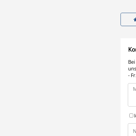
Ko
Bei
uns
- F