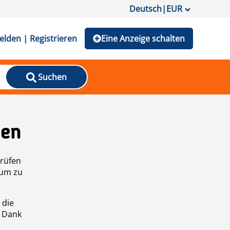
Deutsch
|
EUR
lden | Registrieren
Eine Anzeige schalten
Suchen
den
prüfen
 um zu
 die
n Dank