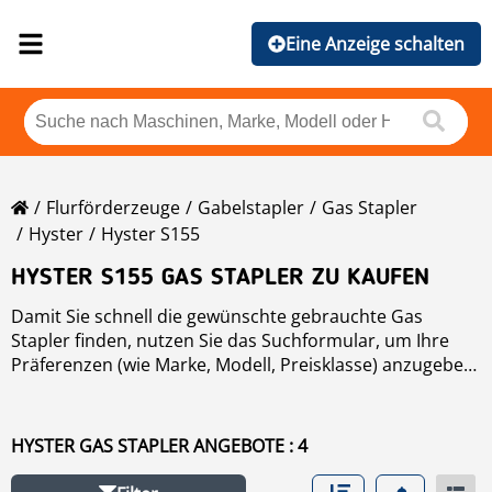
Eine Anzeige schalten
Flurförderzeuge
Gabelstapler
Gas Stapler
Hyster
Hyster S155
HYSTER S155 GAS STAPLER ZU KAUFEN
Damit Sie schnell die gewünschte gebrauchte Gas
Stapler finden, nutzen Sie das Suchformular, um Ihre
Präferenzen (wie Marke, Modell, Preisklasse) anzugeben.
Wenn Sie an zusätzlichen Optionen des Mascus Service
interessiert sind, wie zum Beispiel am Vergleichen von
Verkaufsanzeigen oder am Benachrichtigungsservice,
HYSTER GAS STAPLER ANGEBOTE : 4
dann
registrieren
Sie sich einfach bei
Mascus.at
.