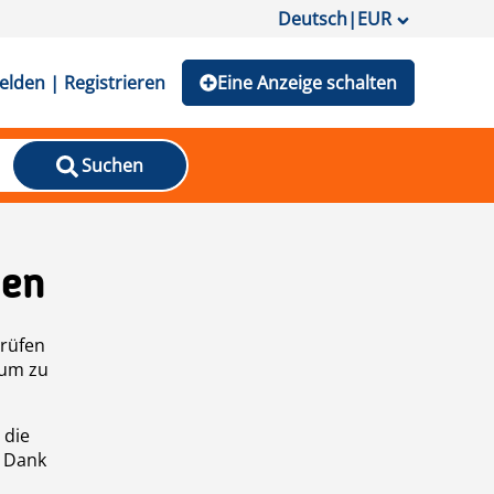
Deutsch
|
EUR
lden | Registrieren
Eine Anzeige schalten
Suchen
den
prüfen
 um zu
 die
n Dank