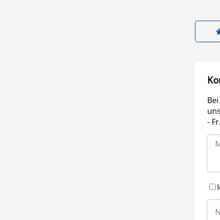
Ko
Bei
uns
- F