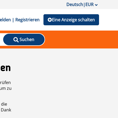
Deutsch
|
EUR
lden | Registrieren
Eine Anzeige schalten
Suchen
den
prüfen
 um zu
 die
n Dank