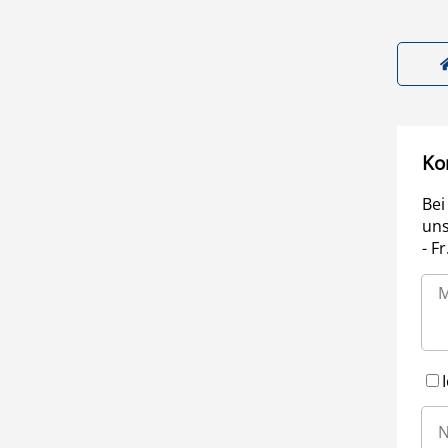
Ko
Bei
uns
- F