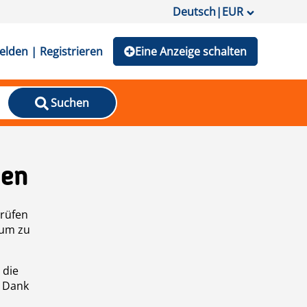
Deutsch
|
EUR
lden | Registrieren
Eine Anzeige schalten
Suchen
den
prüfen
 um zu
 die
n Dank