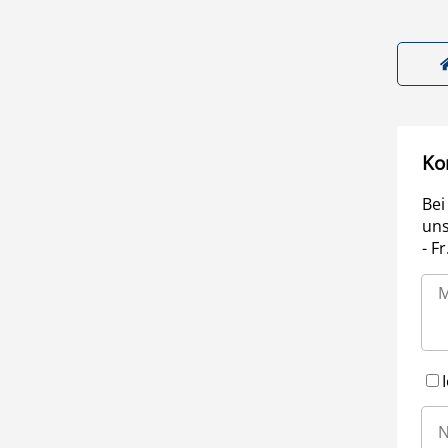
Ko
Bei
uns
- F