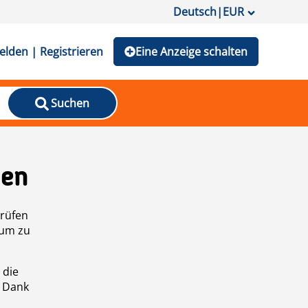
Deutsch
|
EUR
lden | Registrieren
Eine Anzeige schalten
Suchen
den
prüfen
 um zu
 die
n Dank