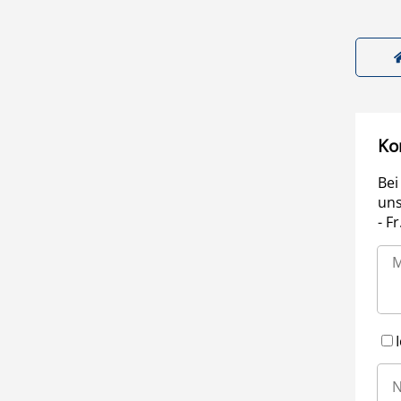
Ko
Bei
uns
- F