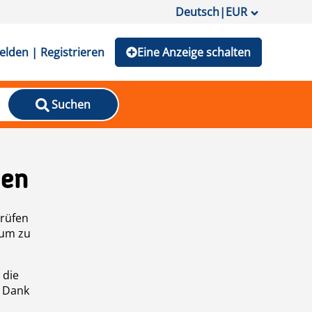
Deutsch
|
EUR
lden | Registrieren
Eine Anzeige schalten
Suchen
den
prüfen
 um zu
 die
n Dank