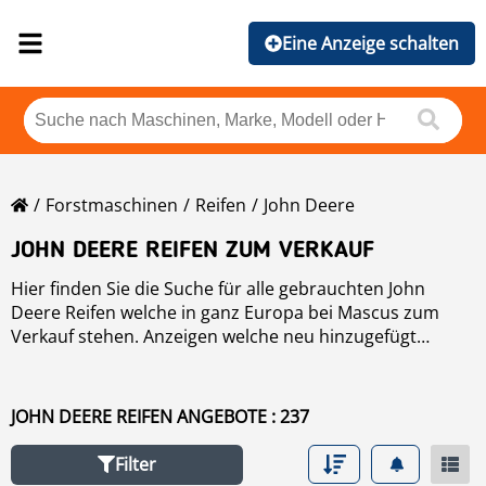
Eine Anzeige schalten
Forstmaschinen
Reifen
John Deere
JOHN DEERE REIFEN ZUM VERKAUF
Hier finden Sie die Suche für alle gebrauchten John
Deere Reifen welche in ganz Europa bei Mascus zum
Verkauf stehen. Anzeigen welche neu hinzugefügt
wurden, finden stehen am Anfang der Ergebnisliste. Die
Liste kann weiterhin auch nach Modelltyp, Hersteller,
Preis, etc sortiert werden. Um eine gebrauchte
Reifen
zu
JOHN DEERE REIFEN ANGEBOTE : 237
finden, folgen Sie diesem Link.
Filter