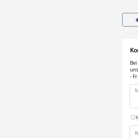
Ko
Bei
uns
- F