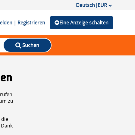
Deutsch
|
EUR
lden | Registrieren
Eine Anzeige schalten
Suchen
den
prüfen
 um zu
 die
n Dank