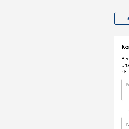
Ko
Bei
uns
- F