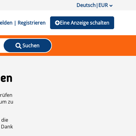
Deutsch
|
EUR
lden | Registrieren
Eine Anzeige schalten
Suchen
den
prüfen
 um zu
 die
n Dank