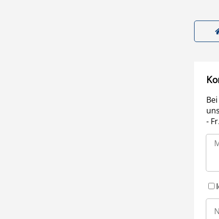
Ko
Bei
uns
- F