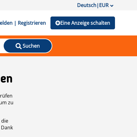
Deutsch
|
EUR
lden | Registrieren
Eine Anzeige schalten
Suchen
den
prüfen
 um zu
 die
n Dank