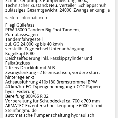
Schneckenpumpe, Pumpenleistung: 6000,
Technischer Zustand: Neu, Verteiler: Schleppschuh,
zulässiges Gesamtgewicht: 24000, Zwangslenkung: Ja
weitere Informationen
Fliegl Güllefass
PFW 18000 Tandem Big Foot Tandem,
Pumpfasswagen
Tandemfahrgestell
zul. GG 24.000 kg bis 40 km/h
verstellb. Zugdeichsel Untenanhängung
Kugelkopf K 80
Deichselfederung inkl. Fasskippzylinder und
Fallstützfuss
2-Kreis-Druckluft mit ALB
Zwangslenkung - 2 Bremsachsen, vordere starr,
hinteregelenkt
Achsausführung 410x180 Bremstrommel BPW
40 km/h + EG-Typengenehmigung + COC Papiere
hydr. Federung
Bereifung 800/65 R 32
Vorbereitung für Schubdeckel ca. 700 x 700 mm
ARMATEC Exzenterschneckenpumpe 6000 ltr. mit
Steinfangmulde
automatische Pumpenschaltung hydraulisch