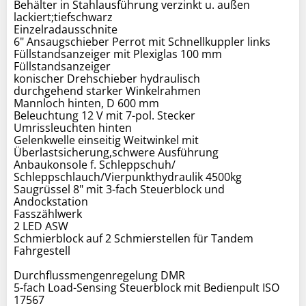
Behälter in Stahlausführung verzinkt u. außen
lackiert;tiefschwarz
Einzelradausschnite
6" Ansaugschieber Perrot mit Schnellkuppler links
Füllstandsanzeiger mit Plexiglas 100 mm
Füllstandsanzeiger
konischer Drehschieber hydraulisch
durchgehend starker Winkelrahmen
Mannloch hinten, D 600 mm
Beleuchtung 12 V mit 7-pol. Stecker
Umrissleuchten hinten
Gelenkwelle einseitig Weitwinkel mit
Überlastsicherung,schwere Ausführung
Anbaukonsole f. Schleppschuh/
Schleppschlauch/Vierpunkthydraulik 4500kg
Saugrüssel 8" mit 3-fach Steuerblock und
Andockstation
Fasszählwerk
2 LED ASW
Schmierblock auf 2 Schmierstellen für Tandem
Fahrgestell
Durchflussmengenregelung DMR
5-fach Load-Sensing Steuerblock mit Bedienpult ISO
17567