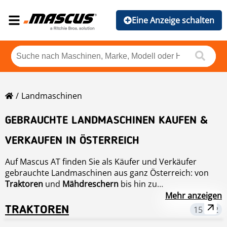
Eine Anzeige schalten
Landmaschinen
GEBRAUCHTE LANDMASCHINEN KAUFEN &
VERKAUFEN IN ÖSTERREICH
Auf Mascus AT finden Sie als Käufer und Verkäufer
gebrauchte Landmaschinen aus ganz Österreich: von
Traktoren
und
Mähdreschern
bis hin zu
Traktoren, Mähdrescher,
Grünlandgeräten
,
Bodenbearbeitungsmaschinen
und
Mehr anzeigen
Grünlandtechnik & mehr
landwirtschaftlichen Anhängern
. Mit über 75.000
TRAKTOREN
15 992
Landtechnik für jeden Betrieb: vom
Inseraten aus ganz Europa ist Mascus AT eine der