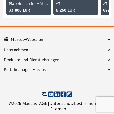
Pfarrkirchen im Mühlkreis, Oberösterreich, AT
AT
AT
33 800 EUR
6 250 EUR
699 E
Mascus-Webseiten
Unternehmen
Produkte und Dienstleistungen
Portalmanager Mascus
©
2026
Mascus
AGB
Datenschutzbestimmungen
Sitemap