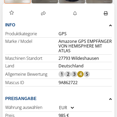
INFO
Produktkategorie
GPS
Marke / Model
Amazone GPS EMPFÄNGER
VON HEMISPHERE MIT
ATLAS
Maschinen Standort
27793 Wildeshausen
Land
Deutschland
Allgemeine Bewertung
1
2
3
4
5
Mascus ID
9A862722
PREISANGABE
Währung auswählen
EUR
Preis
985 €