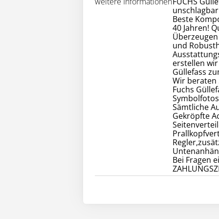
weitere Informationen
FUCHS Güllef
unschlagbar!
Beste Kompo
40 Jahren! Qu
Überzeugen S
und Robusth
Ausstattung
erstellen wi
Güllefass zu
Wir beraten 
Fuchs Güllef
Symbolfotos
Sämtliche A
Gekröpfte A
Seitenvertei
Prallkopfver
Regler,zusät
Untenanhäng
Bei Fragen e
ZAHLUNGSZIE