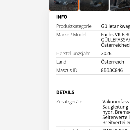
INFO
Produktkategorie
Gülletankwa
Marke / Model
Fuchs VK 6.3
GÜLLEFASSA
Österreiched
Herstellungsjahr
2026
Land
Österreich
Mascus ID
8BB3C846
DETAILS
Zusatzgeräte
Vakuumfass
Saugleitung
hydr. Brems
Seitenvertei