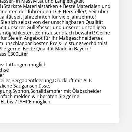
ässer- In Massivität und Langlebigkeit
 (Stärkste Materialstärken + Beste Materialen und
nenten der führenden TOP Hersteller!) Seit über
alität seit Jahrzehnten für viele Jahrzehnte!
ie sich selbst von der unschlagbaren Qualität
eit unserer Güllefässer und unserer unzähligen
smöglichkeiten. Zehntausendfach bewährt! Gerne
r für Sie ein Angebot für ihr Maßgeschneidertes
m unschlagbar besten Preis-Leistungsverhältnis!
Sie gerne! Beste Qualität Made in Bayern!
ass 6300Liter
usstattungen möglich
chse
ler
teiler,Bergabentleerung,Druckluft mit ALB
zliche Sauganschlüsse,
ung,Syphon,Schalldämpfer mit Ölabscheider
infach melden wir beraten Sie gerne
L bis 7 JAHRE möglich