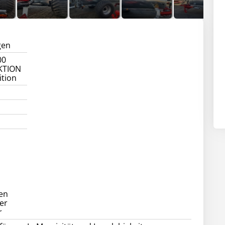
gen
00
KTION
ition
en
ler