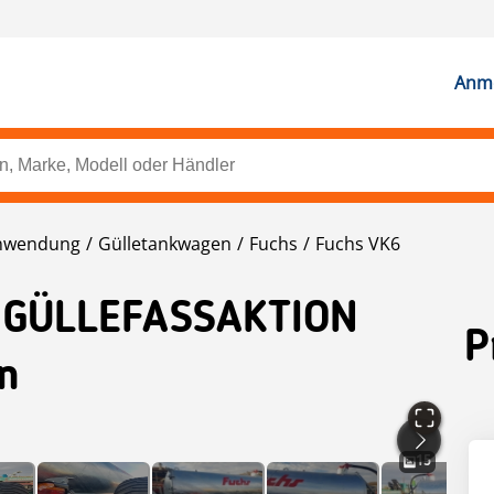
Anme
nwendung
Gülletankwagen
Fuchs
Fuchs VK6
 GÜLLEFASSAKTION
P
on
15