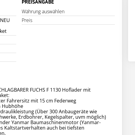
PREISANGABE
Währung auswählen
 NEU
Preis
ket
HLAGBARER FUCHS F 1130 Hoflader mit
ket:
ter Fahrersitz mit 15 cm Federweg
m Hubhöhe
ydraulikleistung (Über 300 Anbaugeräte wie
hwerke, Erdbohrer, Kegelspalter, uvm möglich)
ylinder Yanmar Baumaschinenmotor (Yanmar-
es Kaltstartverhalten auch bei tiefsten
en.