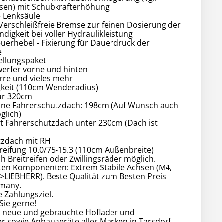
sen) mit Schubkrafterhöhung
e Lenksäule
 Verschleißfreie Bremse zur feinen Dosierung der
digkeit bei voller Hydraulikleistung
euerhebel - Fixierung für Dauerdruck der
e
llungspaket
werfer vorne und hinten
erre und vieles mehr
keit (110cm Wenderadius)
ur 320cm
ne Fahrerschutzdach: 198cm (Auf Wunsch auch
glich)
t Fahrerschutzdach unter 230cm (Dach ist
tzdach mit RH
eifung 10.0/75-15.3 (110cm Außenbreite)
h Breitreifen oder Zwillingsräder möglich.
sten Komponenten: Extrem Stabile Achsen (M4,
>LIEBHERR). Beste Qualität zum Besten Preis!
many.
e Zahlungsziel.
Sie gerne!
re neue und gebrauchte Hoflader und
r sowie Anbaugeräte aller Marken in Tarsdorf