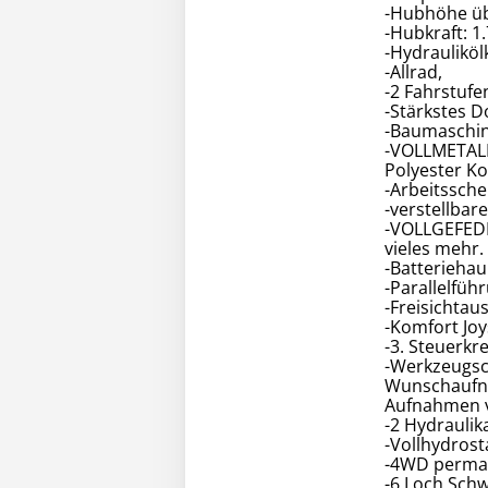
-Hubhöhe üb
-Hubkraft: 1.
-Hydrauliköl
-Allrad,
-2 Fahrstufe
-Stärkstes D
-Baumaschin
-VOLLMETALL
Polyester K
-Arbeitssche
-verstellbar
-VOLLGEFED
vieles mehr.
-Batteriehau
-Parallelfüh
-Freisichtau
-Komfort Joy
-3. Steuerkr
-Werkzeugsch
Wunschaufna
Aufnahmen v
-2 Hydrauli
-Vollhydrost
-4WD perman
-6 Loch Schw