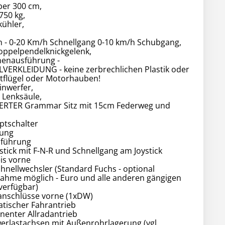
er 300 cm,
750 kg,
kühler,
n - 0-20 Km/h Schnellgang 0-10 km/h Schubgang,
oppelpendelknickgelenk,
enausführung -
VERKLEIDUNG - keine zerbrechlichen Plastik oder
otflügel oder Motorhauben!
inwerfer,
e Lenksäule,
ERTER Grammar Sitz mit 15cm Federweg und
ptschalter
rung
sführung
stick mit F-N-R und Schnellgang am Joystick
eis vorne
nellwechsler (Standard Fuchs - optional
hme möglich - Euro und alle anderen gängigen
erfügbar)
kanschlüsse vorne (1xDW)
atischer Fahrantrieb
enter Allradantrieb
erlastachsen mit Außenrohrlagerung (vgl.