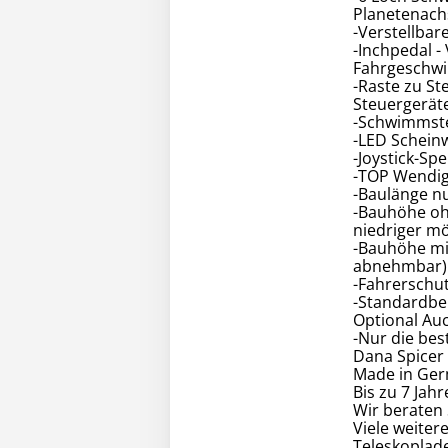
Planetenach
-Verstellbar
-Inchpedal -
Fahrgeschwin
-Raste zu St
Steuergerät
-Schwimmste
-LED Schein
-Joystick-Sp
-TOP Wendig
-Baulänge n
-Bauhöhe oh
niedriger mö
-Bauhöhe mi
abnehmbar)
-Fahrerschu
-Standardber
Optional Auc
-Nur die be
Dana Spicer 
Made in Ger
Bis zu 7 Jahr
Wir beraten 
Viele weite
Teleskoplade