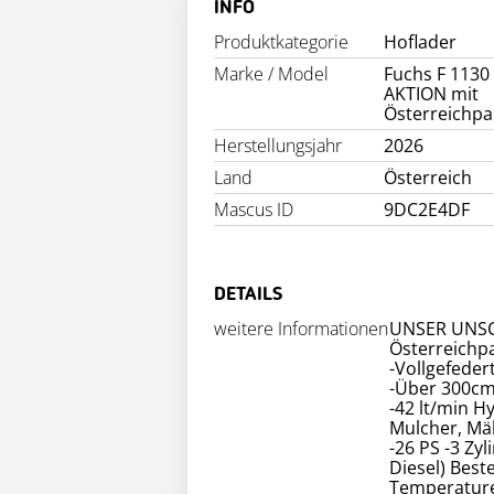
INFO
Produktkategorie
Hoflader
Marke / Model
Fuchs F 1130
AKTION mit
Österreichpa
Herstellungsjahr
2026
Land
Österreich
Mascus ID
9DC2E4DF
DETAILS
weitere Informationen
UNSER UNSC
Österreichpa
-Vollgefeder
-Über 300c
-42 lt/min H
Mulcher, Mä
-26 PS -3 Z
Diesel) Best
Temperatur