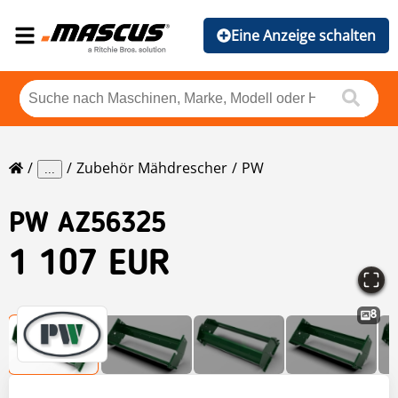
Eine Anzeige schalten
Zubehör Mähdrescher
PW
...
PW
AZ56325
1 107 EUR
8