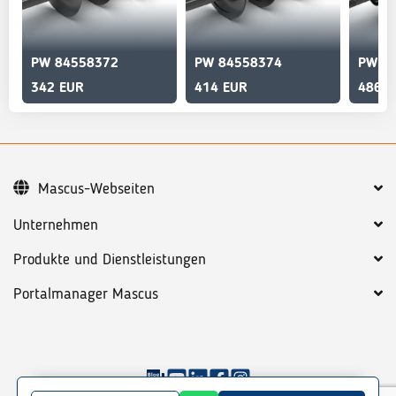
PW 84558372
PW 84558374
PW 8
342 EUR
414 EUR
486 E
Mascus-Webseiten
Unternehmen
Produkte und Dienstleistungen
Portalmanager Mascus