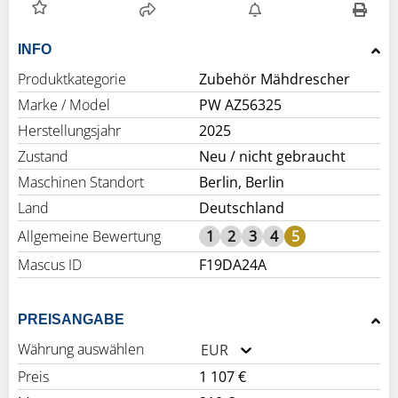
INFO
Produktkategorie
Zubehör Mähdrescher
Marke / Model
PW AZ56325
Herstellungsjahr
2025
Zustand
Neu / nicht gebraucht
Maschinen Standort
Berlin, Berlin
Land
Deutschland
Allgemeine Bewertung
1
2
3
4
5
Mascus ID
F19DA24A
PREISANGABE
Währung auswählen
EUR
Preis
1 107 €