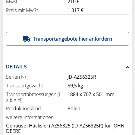
Mwst.
210 €
Preis mit MwSt.
1 317 €
Transportangebote hier anfordern
DETAILS
Serien Nr.
JD-AZ56325R
Transportgewicht
59,5 kg
Transportabmessungen (L
1884 x 707 x 501 mm
x B x H)
Produktionsland
Polen
weitere Informationen
Gehäuse (Häcksler) AZ56325 (JD-AZ56325R) für JOHN
DEERE