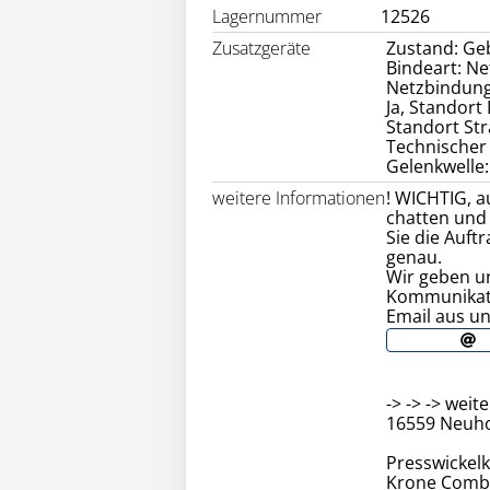
Lagernummer
12526
Zusatzgeräte
Zustand: Geb
Bindeart: Ne
Netzbindung:
Ja, Standort
Standort St
Technischer 
Gelenkwelle:
weitere Informationen
! WICHTIG, 
chatten und 
Sie die Auf
genau.
Wir geben u
Kommunikati
Email aus un
-> -> -> wei
16559 Neuhol
Presswickel
Krone Combi