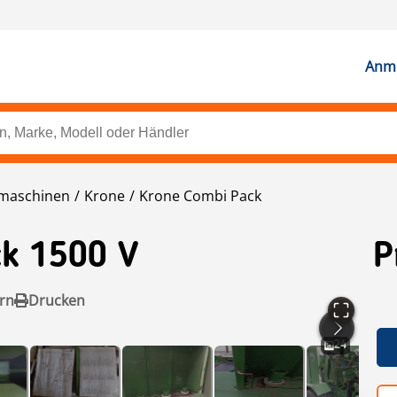
Anme
dmaschinen
Krone
Krone Combi Pack
k 1500 V
P
rn
Drucken
24