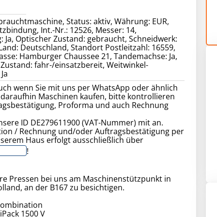
rauchtmaschine, Status: aktiv, Währung: EUR,
tzbindung, Int.-Nr.: 12526, Messer: 14,
 Ja, Optischer Zustand: gebraucht, Schneidwerk:
 Land: Deutschland, Standort Postleitzahl: 16559,
rasse: Hamburger Chaussee 21, Tandemachse: Ja,
Zustand: fahr-/einsatzbereit, Weitwinkel-
 Ja
auch wenn Sie mit uns per WhatsApp oder ähnlich
daraufhin Maschinen kaufen, bitte kontrollieren
tragsbestätigung, Proforma und auch Rechnung
nsere ID DE279611900 (VAT-Nummer) mit an.
on / Rechnung und/oder Auftragsbestätigung per
serem Haus erfolgt ausschließlich über
!
tere Pressen bei uns am Maschinenstützpunkt in
land, an der B167 zu besichtigen.
kombination
Pack 1500 V