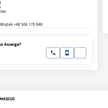
4
n
olie
ese Anzeige?
 MASCUS