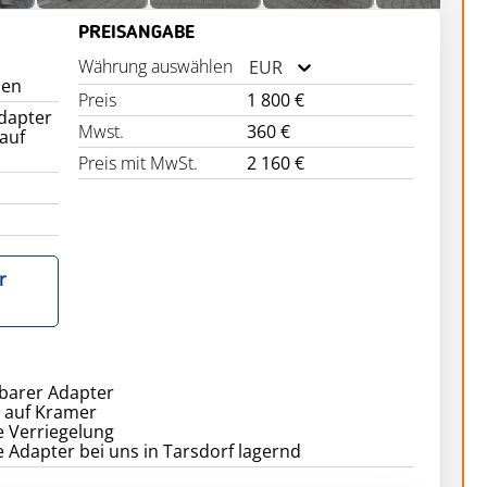
PREISANGABE
Währung auswählen
EUR
nen
Preis
1 800 €
dapter
Mwst.
360 €
 auf
Preis mit MwSt.
2 160 €
r
rbarer Adapter
6 auf Kramer
 Verriegelung
e Adapter bei uns in Tarsdorf lagernd