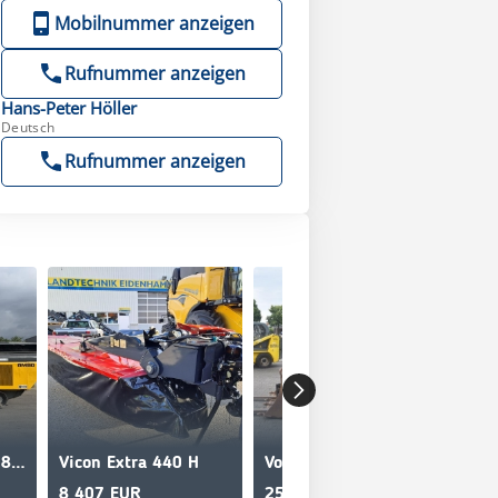
Mobilnummer anzeigen
Rufnummer anzeigen
Hans-Peter
Höller
Deutsch
Rufnummer anzeigen
Rubble Master RM 80 GO
Vicon Extra 440 H
Volvo L25F
8 407 EUR
25 900 EUR
16 