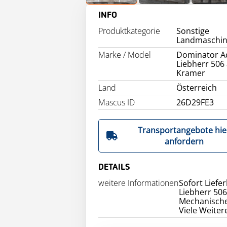
INFO
Produktkategorie
Sonstige
Landmaschi
Marke / Model
Dominator A
Liebherr 506
Kramer
Land
Österreich
Mascus ID
26D29FE3
Transportangebote hie
anfordern
DETAILS
weitere Informationen
Sofort Liefe
Liebherr 50
Mechanische
Viele Weiter