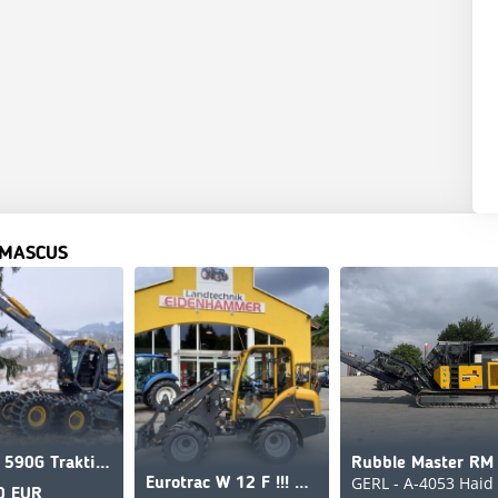
 MASCUS
Eco Log 590G Traktionswinde, wahlweise Logmax-Aggregat
GERL - A-4053 Haid
Eurotrac W 12 F !!! NEUHEIT !!! Prompt Verfügbar
0 EUR