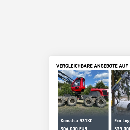
VERGLEICHBARE ANGEBOTE AUF
Komatsu 931XC
304 000 EUR
539 00