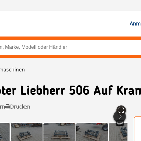
Anme
dmaschinen
ter Liebherr 506 Auf Kra
rn
Drucken
9