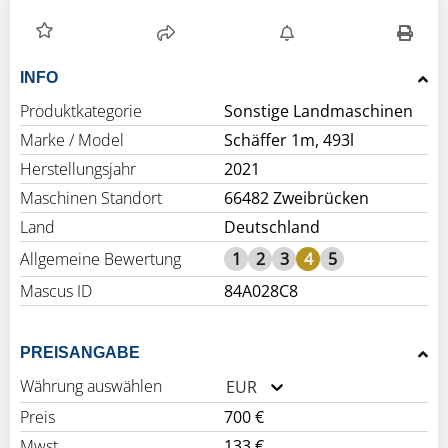
INFO
Produktkategorie
Sonstige Landmaschinen
Marke / Model
Schäffer 1m, 493l
Herstellungsjahr
2021
Maschinen Standort
66482 Zweibrücken
Land
Deutschland
Allgemeine Bewertung
1
2
3
4
5
Mascus ID
84A028C8
PREISANGABE
Währung auswählen
EUR
Preis
700 €
Mwst.
133 €