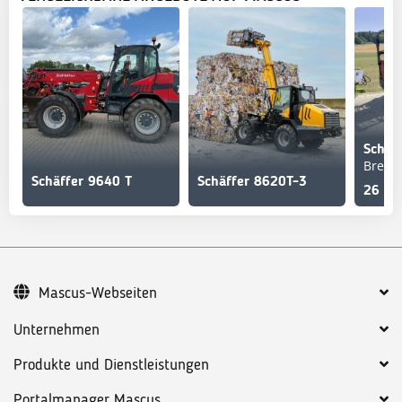
Schäf
Breit
Schäffer 9640 T
Schäffer 8620T-3
26 00
Mascus-Webseiten
Unternehmen
Produkte und Dienstleistungen
Portalmanager Mascus