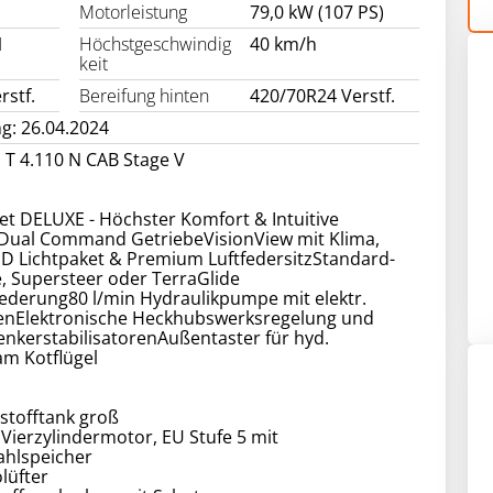
Motorleistung
79,0 kW (107 PS)
1
Höchstgeschwindig
40 km/h
keit
rstf.
Bereifung hinten
420/70R24 Verstf.
g: 26.04.2024
 T 4.110 N CAB Stage V
t DELUXE - Höchster Komfort & Intuitive
Dual Command GetriebeVisionView mit Klima,
ED Lichtpaket & Premium LuftfedersitzStandard-
, Supersteer oder TerraGlide
ederung80 l/min Hydraulikpumpe mit elektr.
enElektronische Heckhubswerksregelung und
enkerstabilisatorenAußentaster für hyd.
am Kotflügel
stofftank groß
 Vierzylindermotor, EU Stufe 5 mit
hlspeicher
lüfter