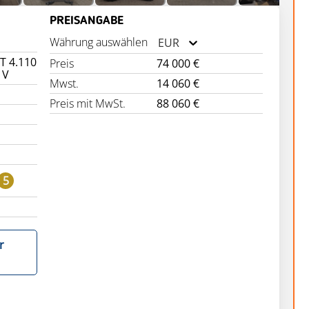
PREISANGABE
Währung auswählen
EUR
T 4.110
Preis
74 000 €
 V
Mwst.
14 060 €
Preis mit MwSt.
88 060 €
5
r