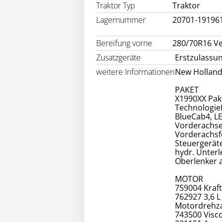
Traktor Typ
Traktor
Lagernummer
20701-19196
Bereifung vorne
280/70R16 Ve
Zusatzgeräte
Erstzulassun
weitere Informationen
New Holland
PAKET
X1990XX Pake
Technologie
BlueCab4, L
Vorderachse
Vorderachsf
Steuergerät
hydr. Unterl
Oberlenker 
MOTOR
759004 Kraft
762927 3,6 L
Motordrehza
743500 Visco