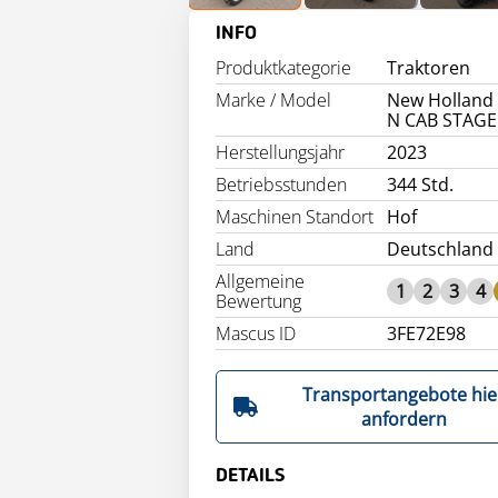
INFO
Produktkategorie
Traktoren
Marke / Model
New Holland 
N CAB STAGE
Herstellungsjahr
2023
Betriebsstunden
344 Std.
Maschinen Standort
Hof
Land
Deutschland
Allgemeine
1
2
3
4
Bewertung
Mascus ID
3FE72E98
Transportangebote hie
anfordern
DETAILS