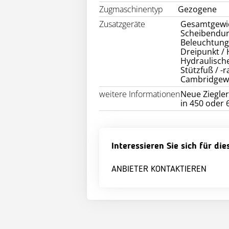
Zugmaschinentyp
Gezogene
Zusatzgeräte
Gesamtgewic
Scheibendur
Beleuchtung
Dreipunkt /
Hydraulisch
Stützfuß / -r
Cambridgew
weitere Informationen
Neue Ziegle
in 450 oder
Interessieren Sie sich für di
ANBIETER KONTAKTIEREN