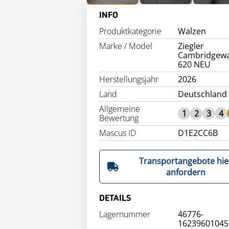
INFO
Produktkategorie
Walzen
Marke / Model
Ziegler
Cambridgewa
620 NEU
Herstellungsjahr
2026
Land
Deutschland
Allgemeine
1
2
3
4
Bewertung
Mascus ID
D1E2CC6B
Transportangebote hie
anfordern
DETAILS
Lagernummer
46776-
16239601045