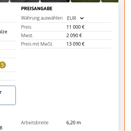
PREISANGABE
Währung auswählen
EUR
Preis
11 000 €
lze
Mwst.
2 090 €
Preis mit MwSt.
13 090 €
5
r
Arbeitsbreite
6,20 m
8