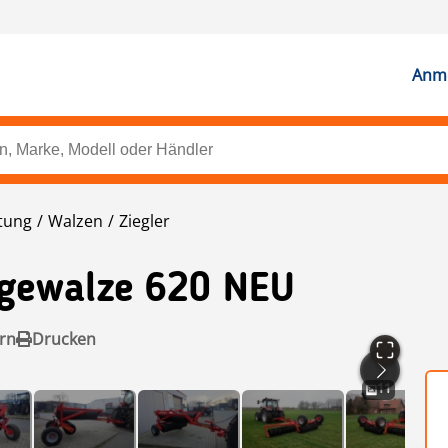
Anme
tung
Walzen
Ziegler
gewalze 620 NEU
rn
Drucken
11