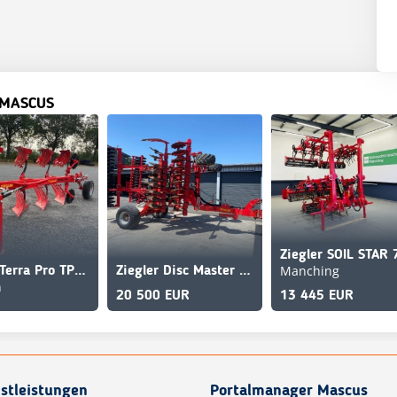
 MASCUS
Manching
Ziegler Terra Pro TP 4M
Ziegler Disc Master Pro 5001
n
20 500 EUR
13 445 EUR
stleistungen
Portalmanager Mascus