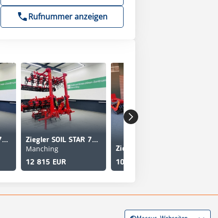
Rufnummer anzeigen
Ziegler SOIL STAR 7501
Ziegler SOIL STAR 7501
Manching
Ziegler Field Profi 3002
12 815 EUR
10 900 EUR
37 