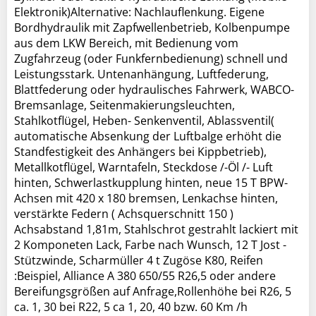
Elektronik)Alternative: Nachlauflenkung. Eigene
Bordhydraulik mit Zapfwellenbetrieb, Kolbenpumpe
aus dem LKW Bereich, mit Bedienung vom
Zugfahrzeug (oder Funkfernbedienung) schnell und
Leistungsstark. Untenanhängung, Luftfederung,
Blattfederung oder hydraulisches Fahrwerk, WABCO-
Bremsanlage, Seitenmakierungsleuchten,
Stahlkotflügel, Heben- Senkenventil, Ablassventil(
automatische Absenkung der Luftbalge erhöht die
Standfestigkeit des Anhängers bei Kippbetrieb),
Metallkotflügel, Warntafeln, Steckdose /-Öl /- Luft
hinten, Schwerlastkupplung hinten, neue 15 T BPW-
Achsen mit 420 x 180 bremsen, Lenkachse hinten,
verstärkte Federn ( Achsquerschnitt 150 )
Achsabstand 1,81m, Stahlschrot gestrahlt lackiert mit
2 Komponeten Lack, Farbe nach Wunsch, 12 T Jost -
Stützwinde, Scharmüller 4 t Zugöse K80, Reifen
:Beispiel, Alliance A 380 650/55 R26,5 oder andere
Bereifungsgrößen auf Anfrage,Rollenhöhe bei R26, 5
ca. 1, 30 bei R22, 5 ca 1, 20, 40 bzw. 60 Km /h