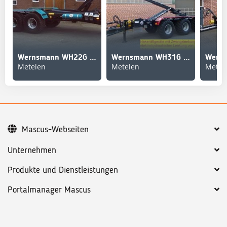
Wernsmann WH22G mit Meillerhakenlift
Wernsmann WH31G mit Zwangsgelenkten Achsen mit Meillerhakenl
Metelen
Metelen
Metel
Mascus-Webseiten
Unternehmen
Produkte und Dienstleistungen
Portalmanager Mascus