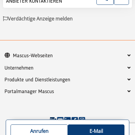
ANBIETER KONTAKTIEREN
Verdächtige Anzeige melden
Mascus-Webseiten
Unternehmen
Produkte und Dienstleistungen
Portalmanager Mascus
©
2026
Mascus
AGB
Datenschutzbestimmungen
Anrufen
E-Mail