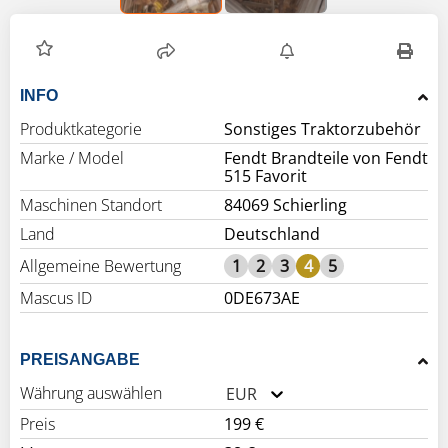
INFO
Produktkategorie
Sonstiges Traktorzubehör
Marke / Model
Fendt Brandteile von Fendt
515 Favorit
Maschinen Standort
84069 Schierling
Land
Deutschland
Allgemeine Bewertung
1
2
3
4
5
Mascus ID
0DE673AE
PREISANGABE
Währung auswählen
EUR
Preis
199 €