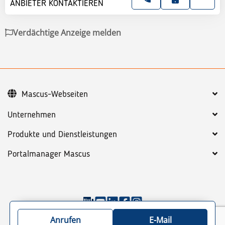
ANBIETER KONTAKTIEREN
Verdächtige Anzeige melden
Mascus-Webseiten
Unternehmen
Produkte und Dienstleistungen
Portalmanager Mascus
©
2026
Mascus
AGB
Datenschutzbestimmungen
Anrufen
E-Mail