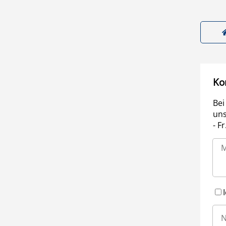
Ko
Bei
uns
- F