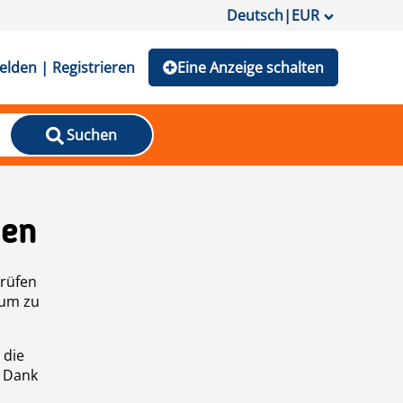
Deutsch
|
EUR
lden | Registrieren
Eine Anzeige schalten
Suchen
den
prüfen
 um zu
 die
n Dank