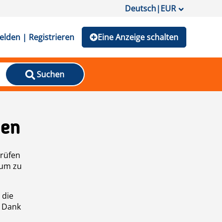
Deutsch
|
EUR
lden | Registrieren
Eine Anzeige schalten
Suchen
den
prüfen
 um zu
 die
n Dank