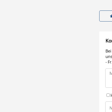
Ko
Bei
uns
- F