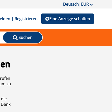
Deutsch
|
EUR
lden | Registrieren
Eine Anzeige schalten
Suchen
den
prüfen
 um zu
 die
n Dank