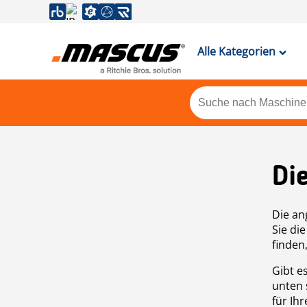
Alle Kategorien
Di
Die an
Sie di
finden
Gibt e
unten 
für Ih