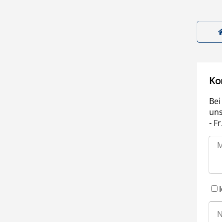
Ko
Bei
uns
- F