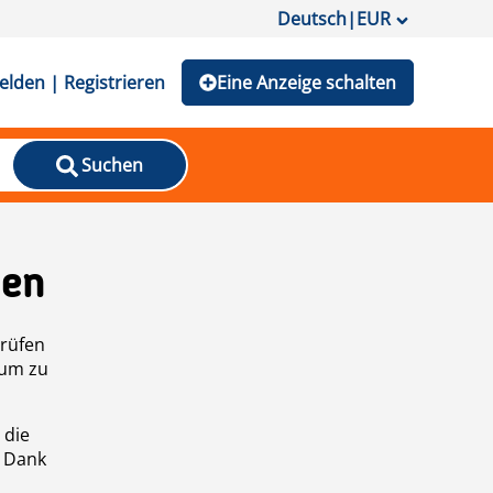
Deutsch
|
EUR
lden | Registrieren
Eine Anzeige schalten
Suchen
den
prüfen
 um zu
 die
n Dank