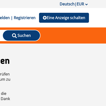
Deutsch
|
EUR
lden | Registrieren
Eine Anzeige schalten
Suchen
den
prüfen
 um zu
 die
n Dank