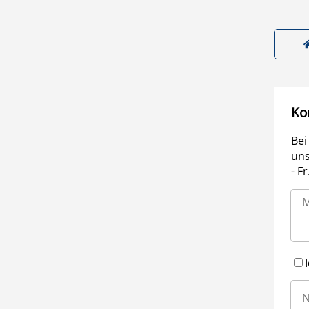
Ko
Bei
uns
- F