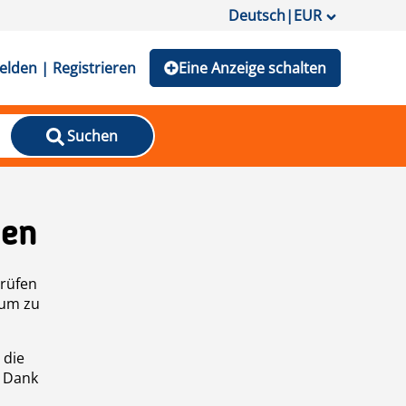
Deutsch
|
EUR
lden | Registrieren
Eine Anzeige schalten
Suchen
den
prüfen
 um zu
 die
n Dank