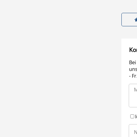
Ko
Bei
uns
- F