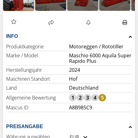
INFO
Produktkategorie
Motoreggen / Rototiller
Marke / Model
Maschio 6000 Aquila Super
Rapido Plus
Herstellungsjahr
2024
Maschinen Standort
Hof
Land
Deutschland
Allgemeine Bewertung
1
2
3
4
5
Mascus ID
A8B985C9
PREISANGABE
Währung auswählen
EUR