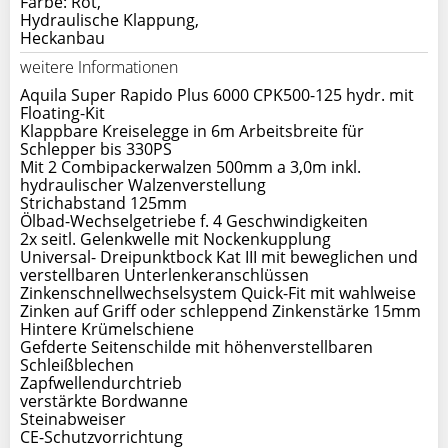
Farbe: Rot,
Hydraulische Klappung,
Heckanbau
weitere Informationen
Aquila Super Rapido Plus 6000 CPK500-125 hydr. mit
Floating-Kit
Klappbare Kreiselegge in 6m Arbeitsbreite für
Schlepper bis 330PS
Mit 2 Combipackerwalzen 500mm a 3,0m inkl.
hydraulischer Walzenverstellung
Strichabstand 125mm
Ölbad-Wechselgetriebe f. 4 Geschwindigkeiten
2x seitl. Gelenkwelle mit Nockenkupplung
Universal- Dreipunktbock Kat III mit beweglichen und
verstellbaren Unterlenkeranschlüssen
Zinkenschnellwechselsystem Quick-Fit mit wahlweise
Zinken auf Griff oder schleppend Zinkenstärke 15mm
Hintere Krümelschiene
Gefderte Seitenschilde mit höhenverstellbaren
Schleißblechen
Zapfwellendurchtrieb
verstärkte Bordwanne
Steinabweiser
CE-Schutzvorrichtung