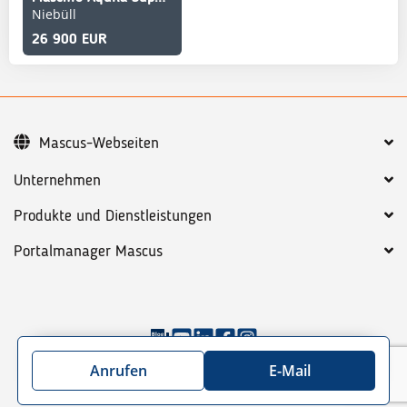
Niebüll
26 900 EUR
Mascus-Webseiten
Unternehmen
Produkte und Dienstleistungen
Portalmanager Mascus
©
2026
Mascus
AGB
Datenschutzbestimmungen
Anrufen
E-Mail
Sitemap