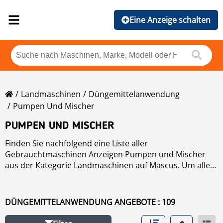
Eine Anzeige schalten
Landmaschinen
Düngemittelanwendung
Pumpen Und Mischer
PUMPEN UND MISCHER
Finden Sie nachfolgend eine Liste aller
Gebrauchtmaschinen Anzeigen Pumpen und Mischer
aus der Kategorie Landmaschinen auf Mascus. Um alle
verfügbaren Maschinen nach Marken Pumpen und
Mischer sortiert ansehen zu können, klicken Sie bitte.
Über die Filter auf der linken Seite können Sie die Suche
DÜNGEMITTELANWENDUNG ANGEBOTE : 109
weiter eingrenzen.