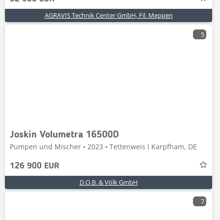
AGRAVIS Technik Center GmbH, Fil. Meppen
5
Joskin Volumetra 16500D
Pumpen und Mischer • 2023 • Tettenweis I Karpfham, DE
126 900 EUR
D.O.B. & Völk GmbH
7