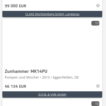
99 000 EUR
CLAAS Württemberg GmbH, Langenau
17
Zunhammer MK14PU
Pumpen und Mischer • 2013 • Eggenfelden, DE
46 134 EUR
D.O.B. & Völk GmbH
13