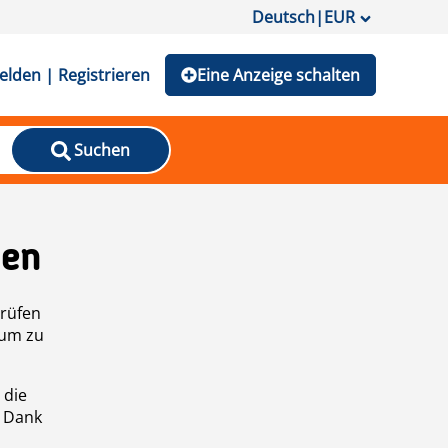
Deutsch
|
EUR
lden | Registrieren
Eine Anzeige schalten
Suchen
den
prüfen
 um zu
 die
n Dank