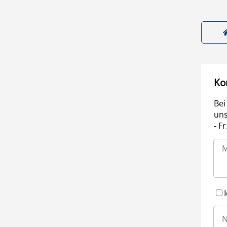
Ko
Bei
uns
- F