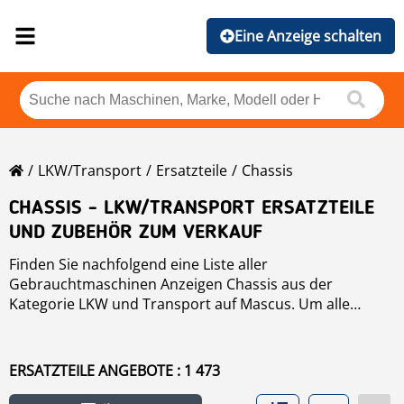
Eine Anzeige schalten
LKW/Transport
Ersatzteile
Chassis
CHASSIS - LKW/TRANSPORT ERSATZTEILE
UND ZUBEHÖR ZUM VERKAUF
Finden Sie nachfolgend eine Liste aller
Gebrauchtmaschinen Anzeigen Chassis aus der
Kategorie LKW und Transport auf Mascus. Um alle
verfügbaren Maschinen nach Marken Chassis sortiert
ansehen zu können, klicken Sie bitte. Über die Filter auf
der linken Seite können Sie die Suche weiter eingrenzen.
ERSATZTEILE ANGEBOTE : 1 473