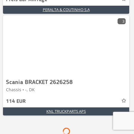
PERALTA & COUTINHO S.A
3
Scania BRACKET 2626258
Chassis • -, DK
114 EUR
KNL TRUCKPARTS APS