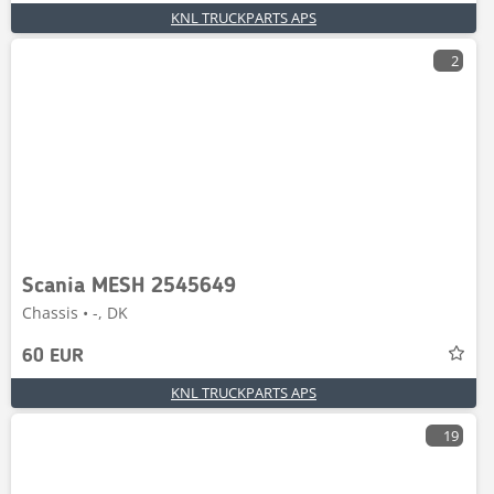
KNL TRUCKPARTS APS
2
Scania MESH 2545649
Chassis • -, DK
60 EUR
KNL TRUCKPARTS APS
19