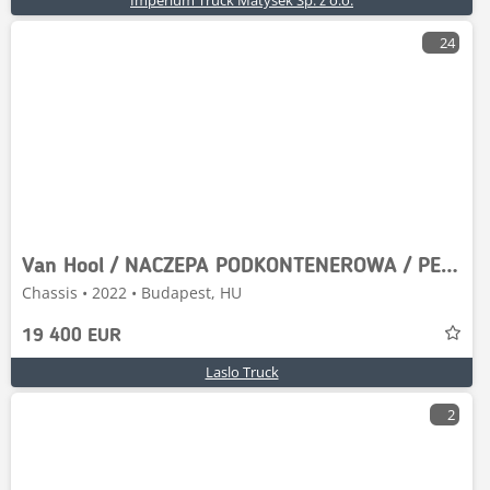
Imperium Truck Matysek Sp. z o.o.
24
Van Hool / NACZEPA PODKONTENEROWA / PEŁNY ADR / 3 OSIE / OS
Chassis • 2022 • Budapest, HU
19 400 EUR
Laslo Truck
2