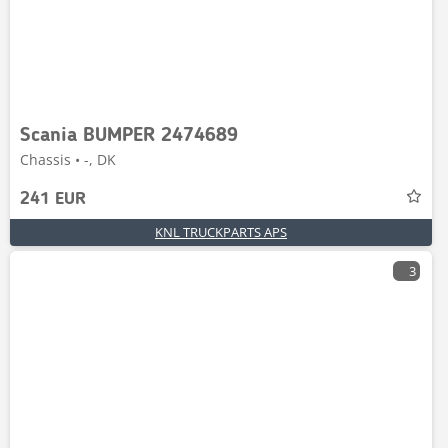
Scania BUMPER 2474689
Chassis • -, DK
241 EUR
KNL TRUCKPARTS APS
3