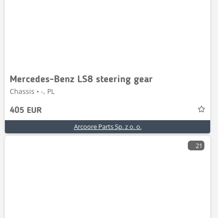
Mercedes-Benz LS8 steering gear
Chassis • -, PL
405 EUR
Arcoore Parts Sp. z o. o.
21