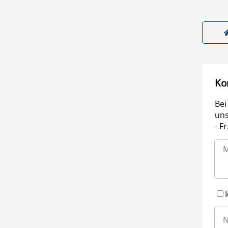
Ko
Bei
uns
- F