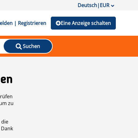
Deutsch
|
EUR
lden | Registrieren
Eine Anzeige schalten
Suchen
den
prüfen
 um zu
 die
n Dank