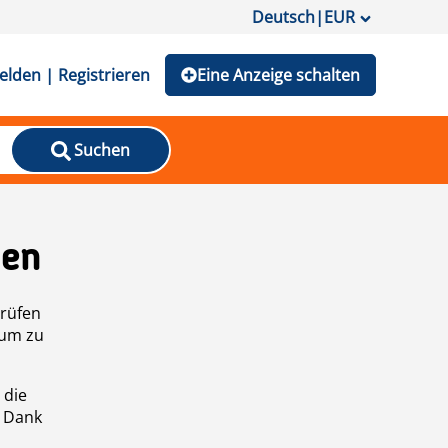
Deutsch
|
EUR
lden | Registrieren
Eine Anzeige schalten
Suchen
den
prüfen
 um zu
 die
n Dank