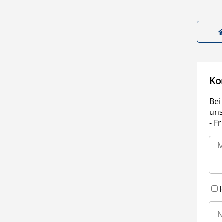
Ko
Bei
uns
- F