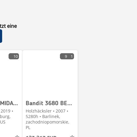
zt eine
10
9
1
Bandit INTIMIDATOR 12XP
Bandit 3680 BEAST RECYCLER
 2019 •
Holzhäcksler • 2007 •
sburg,
5280h • Barlinek,
 US
zachodniopomorskie,
PL