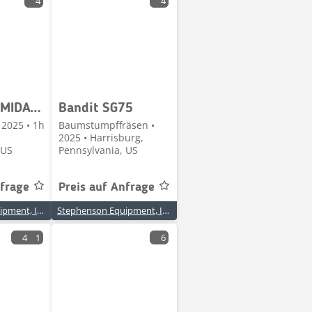
4
4
Bandit INTIMIDATOR 15XPC
Bandit SG75
 2025 • 1h
Baumstumpffräsen •
2025 • Harrisburg,
 US
Pennsylvania, US
nfrage
Preis auf Anfrage
Stephenson Equipment, Inc.
Stephenson Equipment, Inc.
4
1
6