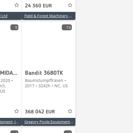
24 360 EUR
 Ltd
Field & Forest Machinery Ltd
5
13
Bandit INTIMIDATOR 18XP
Bandit 3680TK
 2020 •
Baumstumpffräsen •
ct,
2017 • 3242h • NC, US
 US
368 042 EUR
Stephenson Equipment, Inc.
Gregory Poole Equipment Company