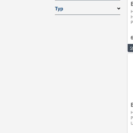
Typ
H
H
P
H
P