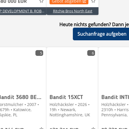
Gebot abgeben
480 000 EUR
BP DEVELOPMENT B. ROBAK,P. ROBAK S.K.A.
Ritchie Bros North East
Heute nichts gefunden? Dann jet
Suchanfrage aufgeben
5
6
Bandit 3680 BEAST RECYCLER
Bandit 15XCT
orstmulcher • 2007 •
Holzhäcksler • 2026 •
Holzhäcksler •
679h • Katowice,
19h • Newark,
2310h • Harri
ląskie, PL
Nottinghamshire, UK
Pennsylvania,