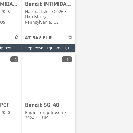
Bandit INTIMIDATOR 12XP
Bandit INTIMIDATOR 12XP
 2025 •
Holzhäcksler • 2026 •
Harrisburg,
 US
Pennsylvania, US
47 542 EUR
Stephenson Equipment, Inc.
Stephenson Equipment, Inc.
5
12
XPCT
Bandit SG-40
 2020 •
Baumstumpffräsen •
2024 • -, UK