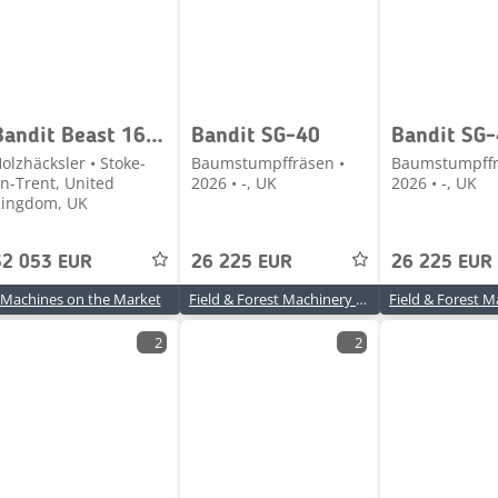
Bandit Beast 1680
Bandit SG-40
Bandit SG
olzhäcksler • Stoke-
Baumstumpffräsen •
Baumstumpffr
n-Trent, United
2026 • -, UK
2026 • -, UK
ingdom, UK
32 053 EUR
26 225 EUR
26 225 EUR
Machines on the Market
Field & Forest Machinery Ltd
2
2