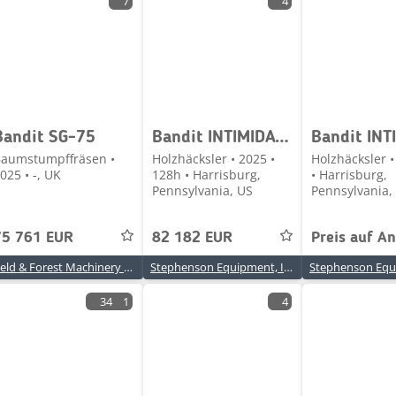
7
4
Bandit SG-75
Bandit INTIMIDATOR 15XP
aumstumpffräsen •
Holzhäcksler • 2025 •
Holzhäcksler •
025 • -, UK
128h • Harrisburg,
• Harrisburg,
Pennsylvania, US
Pennsylvania,
75 761 EUR
82 182 EUR
Preis auf A
Field & Forest Machinery Ltd
Stephenson Equipment, Inc.
34
1
4