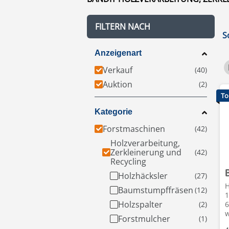
FILTERN NACH
S
Anzeigenart
Verkauf
Auktion
To
Kategorie
Forstmaschinen
Holzverarbeitung,
Zerkleinerung und
Recycling
Holzhäcksler
H
Baumstumpffräsen
1
Holzspalter
6
w
Forstmulcher