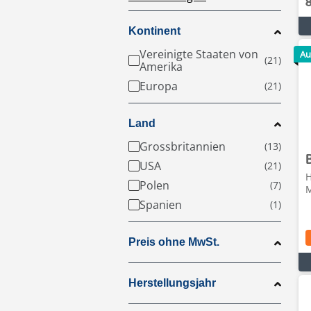
Kontinent
Vereinigte Staaten von
Au
Amerika
Europa
Land
Grossbritannien
USA
H
Polen
M
Spanien
Preis ohne MwSt.
Herstellungsjahr