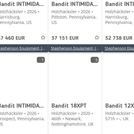
Bandit INTIMIDATOR 15XP
Bandit INTIMIDATOR 12XC
olzhäcksler • 2026 •
Holzhäcksler • 2026 •
Holzhäcksler •
arrisburg,
Pittston, Pennsylvania,
Harrisburg,
ennsylvania, US
US
Pennsylvania,
67 460 EUR
37 151 EUR
52 738 EUR
Stephenson Equipment, Inc.
Stephenson Equipment, Inc.
1
5
Bandit INTIMIDATOR 12XC
Bandit 18XPT
Bandit 12
olzhäcksler • 2026 •
Holzhäcksler • 2020 •
Holzhäcksler •
rospect, Pennsylvania,
460h • Newark,
571h • -, UK
US
Nottinghamshire, UK