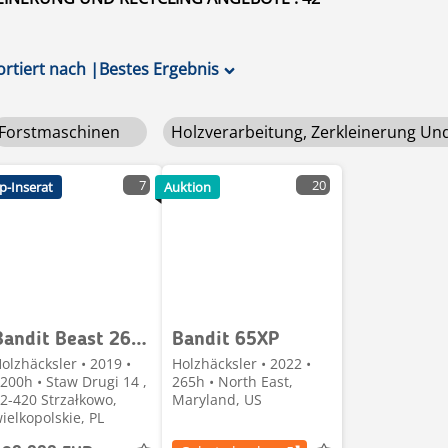
ortiert nach
|
Bestes Ergebnis
Forstmaschinen
Holzverarbeitung, Zerkleinerung Un
7
20
p-Inserat
Auktion
Bandit Beast 2680 XP Track
Bandit 65XP
olzhäcksler • 2019 •
Holzhäcksler • 2022 •
200h • Staw Drugi 14 ,
265h • North East,
2-420 Strzałkowo,
Maryland, US
ielkopolskie, PL