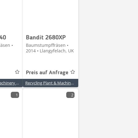
-40
Bandit 2680XP
äsen •
Baumstumpffräsen •
2014 • Llangyfelach, UK
Preis auf Anfrage
Field & Forest Machinery Ltd
Recycling Plant & Machinery
1
2