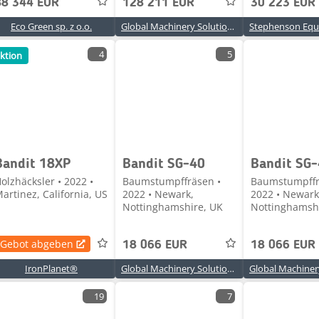
88 344 EUR
128 211 EUR
30 223 EUR
Eco Green sp. z o.o.
Global Machinery Solutions Ltd
4
5
ktion
Bandit 18XP
Bandit SG-40
Bandit SG
olzhäcksler • 2022 •
Baumstumpffräsen •
Baumstumpffr
artinez, California, US
2022 • Newark,
2022 • Newark
Nottinghamshire, UK
Nottinghamsh
Gebot abgeben
18 066 EUR
18 066 EUR
IronPlanet®
Global Machinery Solutions Ltd
19
7