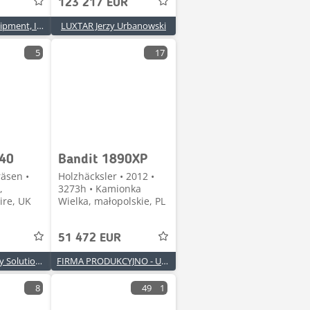
123 217 EUR
Stephenson Equipment, Inc.
LUXTAR Jerzy Urbanowski
5
17
-40
Bandit 1890XP
äsen •
Holzhäcksler • 2012 •
,
3273h • Kamionka
ire, UK
Wielka, małopolskie, PL
51 472 EUR
Global Machinery Solutions Ltd
FIRMA PRODUKCYJNO - USŁUGOWA DREWMEX
8
49
1