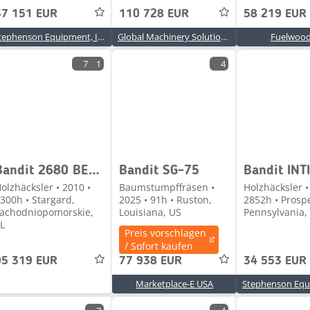
37 151 EUR
110 728 EUR
58 219 EUR
Stephenson Equipment, Inc.
Global Machinery Solutions Ltd
Fuelwood
7
1
4
Bandit 2680 BEAST RECYCLER
Bandit SG-75
olzhäcksler • 2010 •
Baumstumpffräsen •
Holzhäcksler •
300h • Stargard,
2025 • 91h • Ruston,
2852h • Prospe
achodniopomorskie,
Louisiana, US
Pennsylvania,
L
Preis vorschlagen
/ Sofort kaufen
95 319 EUR
77 938 EUR
34 553 EUR
Marketplace-E USA