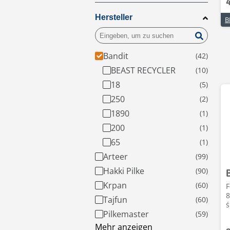
Hersteller
Bandit
BEAST RECYCLER
18
250
1890
200
65
Arteer
Hakki Pilke
Krpan
F
8
Tajfun
ś
Pilkemaster
Mehr anzeigen