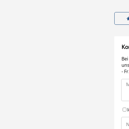
Ko
Bei
uns
- F