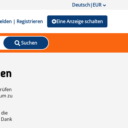
Deutsch
|
EUR
lden | Registrieren
Eine Anzeige schalten
Suchen
den
prüfen
 um zu
 die
n Dank