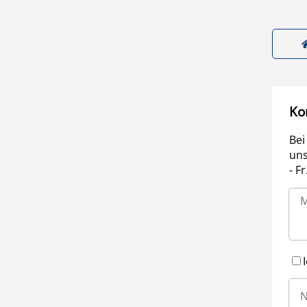
Ko
Bei
uns
- F