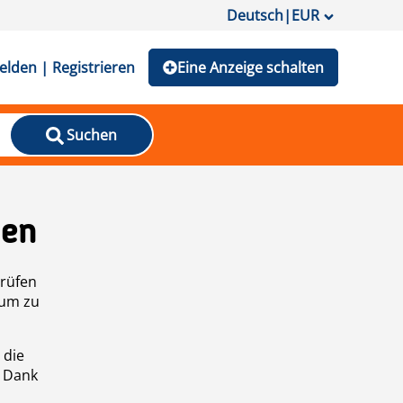
Deutsch
|
EUR
lden | Registrieren
Eine Anzeige schalten
Suchen
den
prüfen
 um zu
 die
n Dank