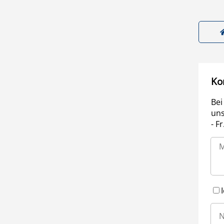
Ko
Bei
uns
- F