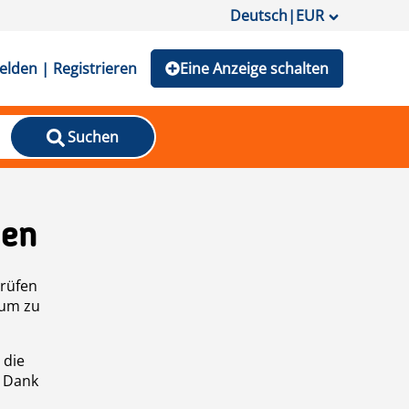
Deutsch
|
EUR
lden | Registrieren
Eine Anzeige schalten
Suchen
den
prüfen
 um zu
 die
n Dank