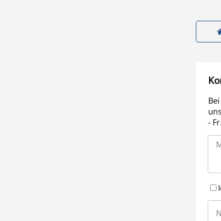
Ko
Bei
uns
- F