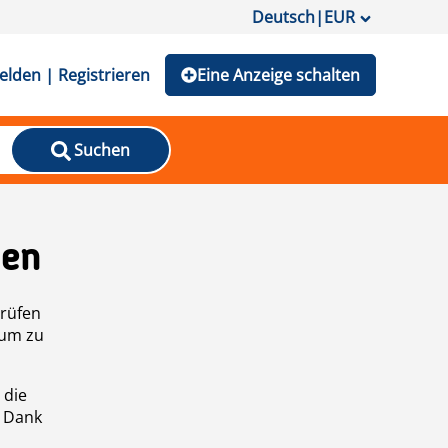
Deutsch
|
EUR
lden | Registrieren
Eine Anzeige schalten
Suchen
den
prüfen
 um zu
 die
n Dank