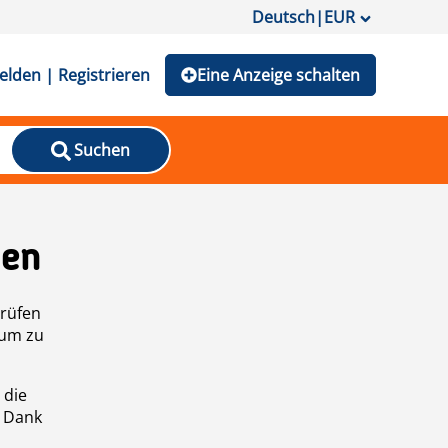
Deutsch
|
EUR
lden | Registrieren
Eine Anzeige schalten
Suchen
den
prüfen
 um zu
 die
n Dank