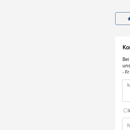
Ko
Bei
uns
- F