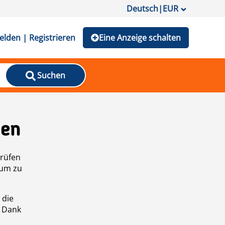
Deutsch
|
EUR
lden | Registrieren
Eine Anzeige schalten
Suchen
den
prüfen
 um zu
 die
n Dank