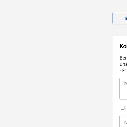
Ko
Bei
uns
- F