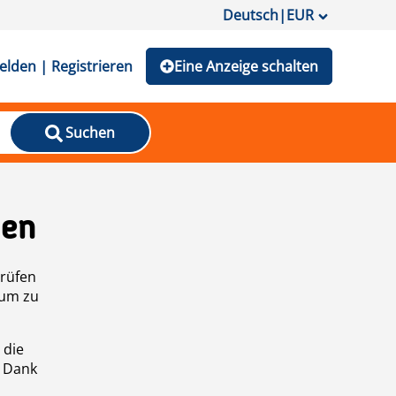
Deutsch
|
EUR
lden | Registrieren
Eine Anzeige schalten
Suchen
den
prüfen
 um zu
 die
n Dank