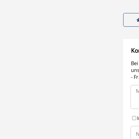
Ko
Bei
uns
- F