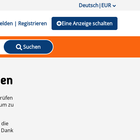
Deutsch
|
EUR
lden | Registrieren
Eine Anzeige schalten
Suchen
den
prüfen
 um zu
 die
n Dank