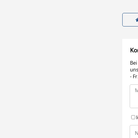
Ko
Bei
uns
- F