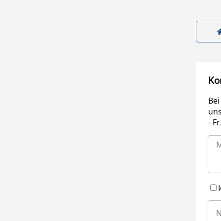
Ko
Bei
uns
- F