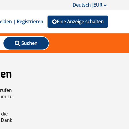
Deutsch
|
EUR
lden | Registrieren
Eine Anzeige schalten
Suchen
den
prüfen
 um zu
 die
n Dank